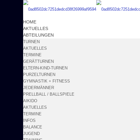
HOME
AKTUELLES
ABTEILUNGEN
TURNEN
AKTUELLES
TERMINE
GERÄTTURNEN
ELTERN-KIND-TURNEN
PURZELTURNEN
GYMNASTIK + FITNESS
JEDERMÄNNER
PRELLBALL / BALLSPIELE
AIKIDO
AKTUELLES
TERMINE
INFOS
BALANCE
JUGEND