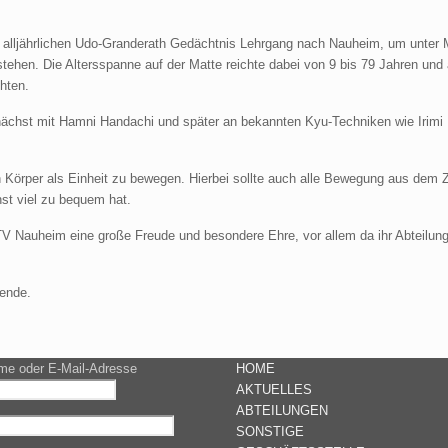
jährlichen Udo-Granderath Gedächtnis Lehrgang nach Nauheim, um unter Meis
stehen. Die Altersspanne auf der Matte reichte dabei von 9 bis 79 Jahren und
hten.
ächst mit Hamni Handachi und später an bekannten Kyu-Techniken wie Irimi N
 Körper als Einheit zu bewegen. Hierbei sollte auch alle Bewegung aus dem 
nst viel zu bequem hat.
TV Nauheim eine große Freude und besondere Ehre, vor allem da ihr Abteilun
nende.
me oder E-Mail-Adresse
HOME
AKTUELLES
ABTEILUNGEN
SONSTIGE