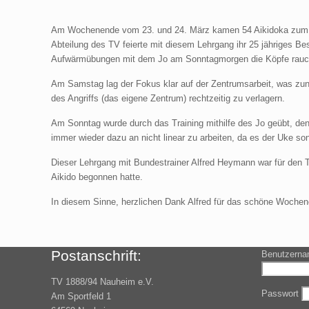
Am Wochenende vom 23. und 24. März kamen 54 Aikidoka zum all
Abteilung des TV feierte mit diesem Lehrgang ihr 25 jähriges Be
Aufwärmübungen mit dem Jo am Sonntagmorgen die Köpfe rauc
Am Samstag lag der Fokus klar auf der Zentrumsarbeit, was zun
des Angriffs (das eigene Zentrum) rechtzeitig zu verlagern.
Am Sonntag wurde durch das Training mithilfe des Jo geübt, den
immer wieder dazu an nicht linear zu arbeiten, da es der Uke so
Dieser Lehrgang mit Bundestrainer Alfred Heymann war für den 
Aikido begonnen hatte.
In diesem Sinne, herzlichen Dank Alfred für das schöne Woche
Postanschrift:
Benutzerna
TV 1888/94 Nauheim e.V.
Passwort
Am Sportfeld 1