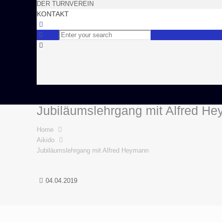
DER TURNVEREIN
KONTAKT
Jubiläumslehrgang mit Alfred H
Home
Aikido
Jubiläumslehrgang mit Alfred Heymann
04.04.2019