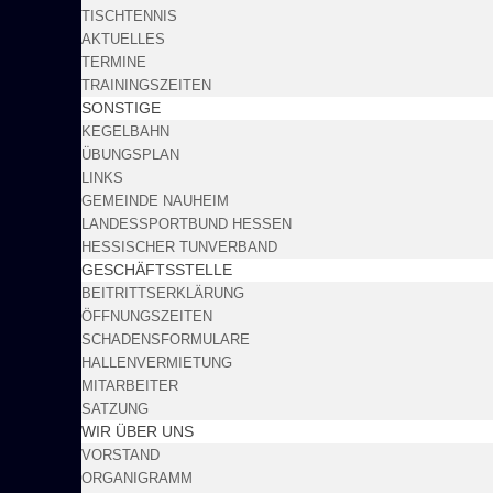
TISCHTENNIS
AKTUELLES
TERMINE
TRAININGSZEITEN
SONSTIGE
KEGELBAHN
ÜBUNGSPLAN
LINKS
GEMEINDE NAUHEIM
LANDESSPORTBUND HESSEN
HESSISCHER TUNVERBAND
GESCHÄFTSSTELLE
BEITRITTSERKLÄRUNG
ÖFFNUNGSZEITEN
SCHADENSFORMULARE
HALLENVERMIETUNG
MITARBEITER
SATZUNG
WIR ÜBER UNS
VORSTAND
ORGANIGRAMM