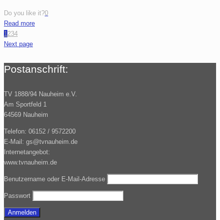
Do you like it?
0
Read more
1
2
3
4
Next page
Postanschrift:
TV 1888/94 Nauheim e.V.
Am Sportfeld 1
64569 Nauheim
Telefon: 06152 / 9572200
E-Mail: gs@tvnauheim.de
Internetangebot:
www.tvnauheim.de
Benutzername oder E-Mail-Adresse
Passwort